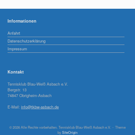
Informationen
Anfahrt
Datenschutzerklärung
Impressum
Kontakt
Tennisklub Blau-Weiß Asbach e.V.
Bergstr. 13
74847 Obrigheim-Asbach
E-Mail:
info@tkbw-asbach.de
© 2026 Alle Rechte vorbehalten. Tennisklub Blau-Weiß Asbach e.V.
Theme
by
SiteOrigin