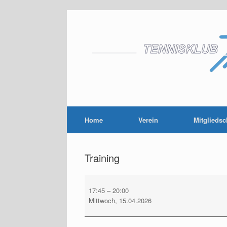
Zum
Inhalt
springen
Home
Verein
Mitgliedsc
Training
Training
17:45
–
20:00
Mittwoch, 15.04.2026