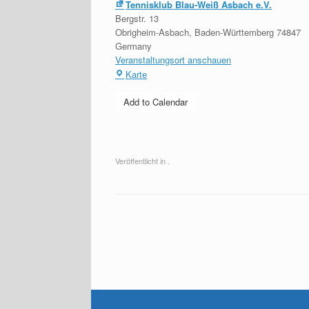
Tennisklub Blau-Weiß Asbach e.V.
Bergstr. 13
Obrigheim-Asbach
,
Baden-Württemberg
74847
Germany
Veranstaltungsort anschauen
Tennisklub
Karte
Blau-
Weiß
Add to Calendar
Asbach
e.V.
Veröffentlicht in .
Beitragsnavigation