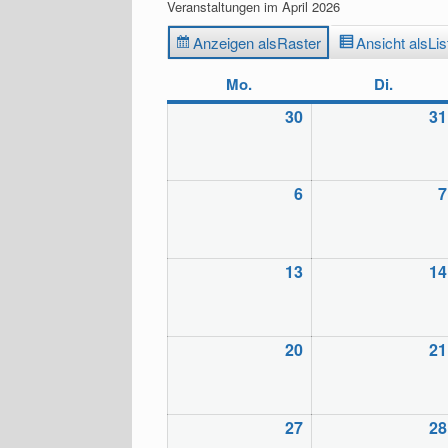
Veranstaltungen im April 2026
Anzeigen als
Raster
Ansicht als
Lis
Mo.
Montag
Di.
Diensta
30
Montag,
31
30.03.2026
6
Montag,
7
06.04.2026
13
Montag,
14
13.04.2026
20
Montag,
21
20.04.2026
27
Montag,
28